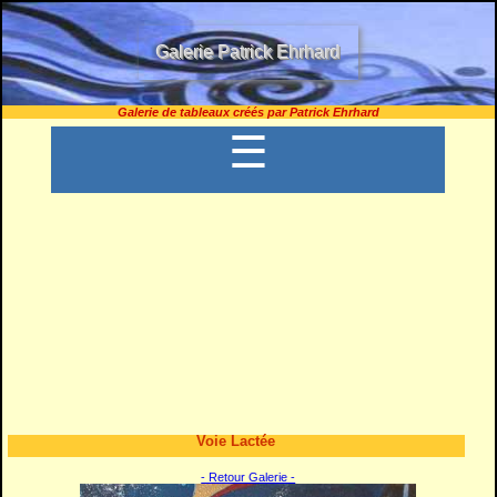
Galerie Patrick Ehrhard
Galerie de tableaux créés par Patrick Ehrhard
☰
Voie Lactée
- Retour Galerie -